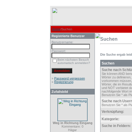
Home
/Suchen
Registrierte Benutzer
Suchen
Benutzername:
Passwort:
Die Suche ergab leide
Beim nächsten Besuch
automatisch anmelden?
Suchen
Suche nach Schlü
Sie können AND ben
Wörter zu definieren,
»
Password vergessen
vorkommen müssen,
»
Registrierung
Wörter, die im Result
und NOT verbietet d
nachfolgende Wort im
Zufallsbild
Benutzen Sie * als Pla
Suche nach User
Benutzen Sie * als Pla
Verknüpfung:
Kategorie:
Weg in Richtung Eingang
Suche in Feldern:
Kommentare: 0
Hägar