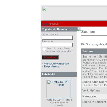
Home
/Suchen
Registrierte Benutzer
Suchen
Benutzername:
Passwort:
Die Suche ergab leide
Beim nächsten Besuch
automatisch anmelden?
Suchen
Suche nach Schlü
Sie können AND ben
Wörter zu definieren,
»
Password vergessen
vorkommen müssen,
»
Registrierung
Wörter, die im Result
und NOT verbietet d
nachfolgende Wort im
Zufallsbild
Benutzen Sie * als Pla
Suche nach User
Benutzen Sie * als Pla
Verknüpfung:
Kategorie:
Trafic dCi114 + Tango
Suche in Feldern:
Kommentare: 0
speedy