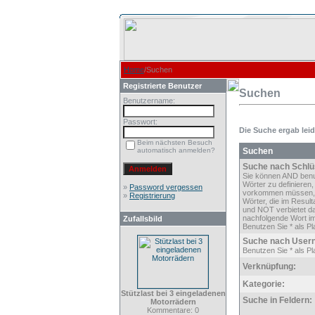
Home
/Suchen
Registrierte Benutzer
Suchen
Benutzername:
Passwort:
Die Suche ergab leide
Beim nächsten Besuch
automatisch anmelden?
Suchen
Suche nach Schlü
Sie können AND ben
Wörter zu definieren,
»
Password vergessen
vorkommen müssen,
»
Registrierung
Wörter, die im Result
und NOT verbietet d
nachfolgende Wort im
Zufallsbild
Benutzen Sie * als Pla
Suche nach User
Benutzen Sie * als Pla
Verknüpfung:
Kategorie:
Stützlast bei 3 eingeladenen
Suche in Feldern:
Motorrädern
Kommentare: 0