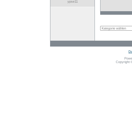
ypse11
Da
Powe
Copyright