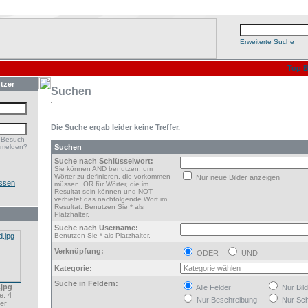
Erweiterte Suche
Top B
tzer
Suchen
Die Suche ergab leider keine Treffer.
 Besuch
nmelden?
Suchen
Suche nach Schlüsselwort:
Sie können AND benutzen, um
Wörter zu definieren, die vorkommen
Nur neue Bilder anzeigen
ssen
müssen, OR für Wörter, die im
Resultat sein können und NOT
verbietet das nachfolgende Wort im
Resultat. Benutzen Sie * als
Platzhalter.
Suche nach Username:
Benutzen Sie * als Platzhalter.
Verknüpfung:
ODER
UND
Kategorie:
Suche in Feldern:
.jpg
Alle Felder
Nur Bil
: 4
Nur Beschreibung
Nur Sch
er