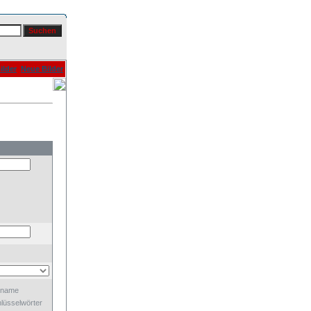
ilder
Neue Bilder
dname
lüsselwörter