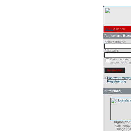
Home
/Suchen
Registrierte Benu
Benutzername:
Passwort:
Beim nächsten
automatisch a
»
Password verge
»
Registrierung
Zufallsbild
luginsland
Kommentare
Tango-Rid