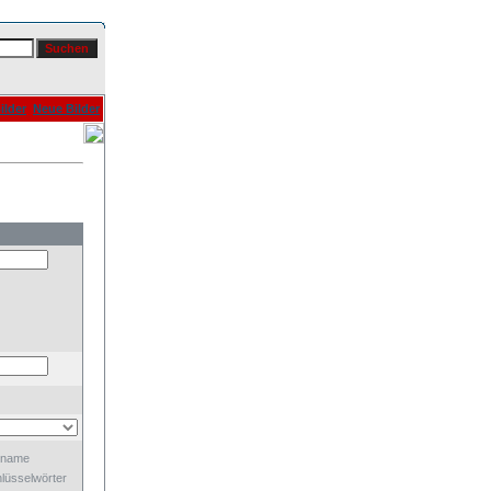
ilder
Neue Bilder
dname
lüsselwörter