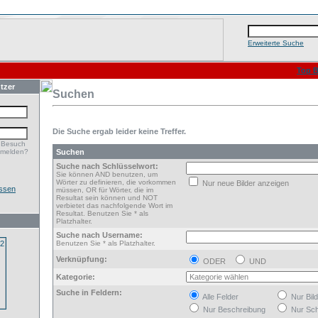
Erweiterte Suche
Top B
tzer
Suchen
Die Suche ergab leider keine Treffer.
 Besuch
nmelden?
Suchen
Suche nach Schlüsselwort:
Sie können AND benutzen, um
Wörter zu definieren, die vorkommen
Nur neue Bilder anzeigen
ssen
müssen, OR für Wörter, die im
Resultat sein können und NOT
verbietet das nachfolgende Wort im
Resultat. Benutzen Sie * als
Platzhalter.
Suche nach Username:
Benutzen Sie * als Platzhalter.
Verknüpfung:
ODER
UND
Kategorie:
Suche in Feldern:
Alle Felder
Nur Bil
Nur Beschreibung
Nur Sch