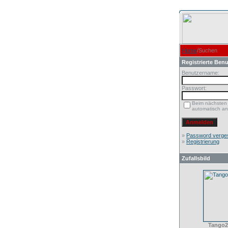
Home
/Suchen
Registrierte Benu
Benutzername:
Passwort:
Beim nächsten
automatisch a
»
Password verge
»
Registrierung
Zufallsbild
Tango2