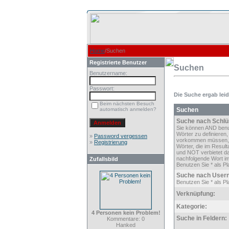
Home
/Suchen
Registrierte Benutzer
Suchen
Benutzername:
Passwort:
Die Suche ergab leide
Beim nächsten Besuch
automatisch anmelden?
Suchen
Suche nach Schlü
Sie können AND ben
Wörter zu definieren,
»
Password vergessen
vorkommen müssen,
»
Registrierung
Wörter, die im Result
und NOT verbietet d
nachfolgende Wort im
Zufallsbild
Benutzen Sie * als Pla
Suche nach User
Benutzen Sie * als Pla
Verknüpfung:
Kategorie:
4 Personen kein Problem!
Suche in Feldern:
Kommentare: 0
Hanked