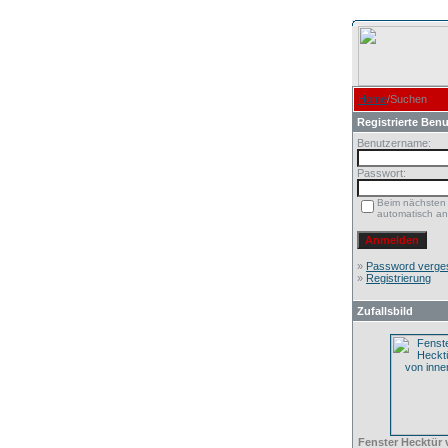
Home
/Suchen
Registrierte Benu
Benutzername:
Passwort:
Beim nächsten
automatisch a
»
Password verge
»
Registrierung
Zufallsbild
Fenster Hecktür 