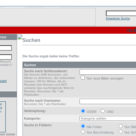
Erweiterte Suche
Top B
tzer
Suchen
Die Suche ergab leider keine Treffer.
 Besuch
nmelden?
Suchen
Suche nach Schlüsselwort:
Sie können AND benutzen, um
Wörter zu definieren, die vorkommen
Nur neue Bilder anzeigen
ssen
müssen, OR für Wörter, die im
Resultat sein können und NOT
verbietet das nachfolgende Wort im
Resultat. Benutzen Sie * als
Platzhalter.
Suche nach Username:
Benutzen Sie * als Platzhalter.
Verknüpfung:
ODER
UND
Kategorie:
Suche in Feldern:
Alle Felder
Nur Bil
Nur Beschreibung
Nur Sch
von innen