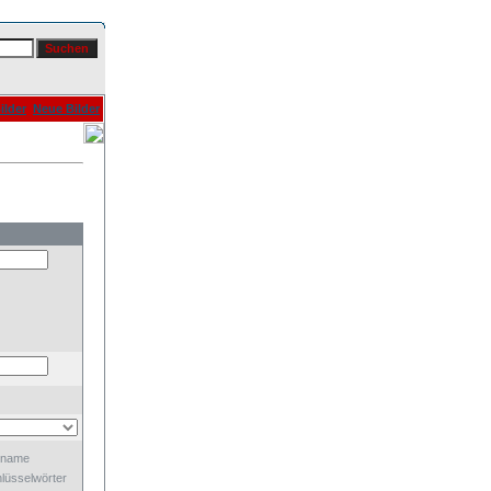
ilder
Neue Bilder
dname
lüsselwörter