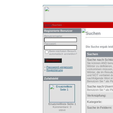
Home
/Suchen
Registrierte Benutzer
Suchen
Benutzername:
Passwort:
Die Suche ergab leide
Beim nächsten Besuch
automatisch anmelden?
Suchen
Suche nach Schlü
Sie können AND ben
Wörter zu definieren,
»
Password vergessen
vorkommen müssen,
»
Registrierung
Wörter, die im Result
und NOT verbietet d
nachfolgende Wort im
Zufallsbild
Benutzen Sie * als Pla
Suche nach User
Benutzen Sie * als Pla
Verknüpfung:
Kategorie:
Ersatzteilliste Seite 1
Kommentare: 0
Suche in Feldern:
steve