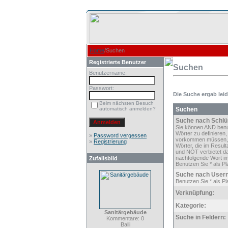
Home
/Suchen
Registrierte Benutzer
Suchen
Benutzername:
Passwort:
Die Suche ergab leide
Beim nächsten Besuch
automatisch anmelden?
Suchen
Suche nach Schlü
Sie können AND ben
Wörter zu definieren,
»
Password vergessen
vorkommen müssen,
»
Registrierung
Wörter, die im Result
und NOT verbietet d
nachfolgende Wort im
Zufallsbild
Benutzen Sie * als Pla
Suche nach User
Benutzen Sie * als Pla
Verknüpfung:
Kategorie:
Sanitärgebäude
Suche in Feldern:
Kommentare: 0
Balli