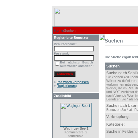
Home
/Suchen
Registrierte Benutzer
Suchen
Benutzername:
Passwort:
Die Suche ergab leide
Beim nächsten Besuch
automatisch anmelden?
Suchen
Suche nach Schlü
Sie können AND ben
Wörter zu definieren,
»
Password vergessen
vorkommen müssen,
»
Registrierung
Wörter, die im Result
und NOT verbietet d
nachfolgende Wort im
Zufallsbild
Benutzen Sie * als Pla
Suche nach User
Benutzen Sie * als Pla
Verknüpfung:
Kategorie:
Waginger See 1
Suche in Feldern:
Kommentare: 2
tomercole