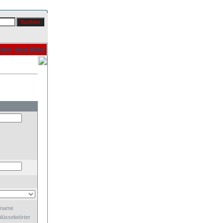
ilder
Neue Bilder
dname
lüsselwörter