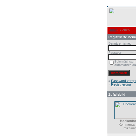
Home
/Suchen
Registrierte Benu
Benutzername:
Passwort:
Beim nächsten
automatisch a
»
Password verge
»
Registrierung
Zufallsbild
Hockenhe
Kommentare
mikalun