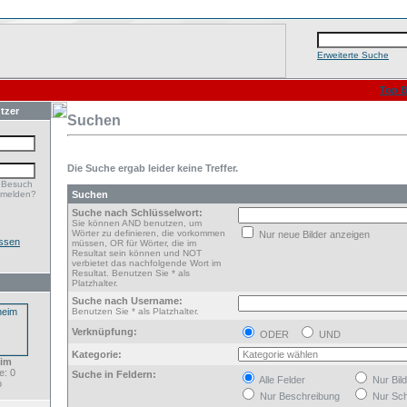
Erweiterte Suche
Top B
tzer
Suchen
Die Suche ergab leider keine Treffer.
 Besuch
nmelden?
Suchen
Suche nach Schlüsselwort:
Sie können AND benutzen, um
Wörter zu definieren, die vorkommen
Nur neue Bilder anzeigen
ssen
müssen, OR für Wörter, die im
Resultat sein können und NOT
verbietet das nachfolgende Wort im
Resultat. Benutzen Sie * als
Platzhalter.
Suche nach Username:
Benutzen Sie * als Platzhalter.
Verknüpfung:
ODER
UND
Kategorie:
im
: 0
Suche in Feldern:
Alle Felder
Nur Bil
o
Nur Beschreibung
Nur Sch