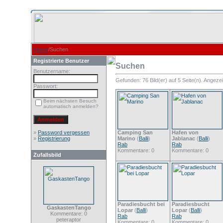
Home
/Suchen
Registrierte Benutzer
Suchen
Benutzername:
Gefunden: 76 Bild(er) auf 5 Seite(n). Angezeig
Passwort:
Beim nächsten Besuch
automatisch anmelden?
»
Password vergessen
Camping San
Hafen von
»
Registrierung
Marino
(
Balli
)
Jablanac
(
Balli
)
Rab
Rab
Kommentare: 0
Kommentare: 0
Zufallsbild
Paradiesbucht bei
Paradiesbucht
GaskastenTango
Lopar
(
Balli
)
Lopar
(
Balli
)
Kommentare: 0
Rab
Rab
peteraptor
Kommentare: 0
Kommentare: 0