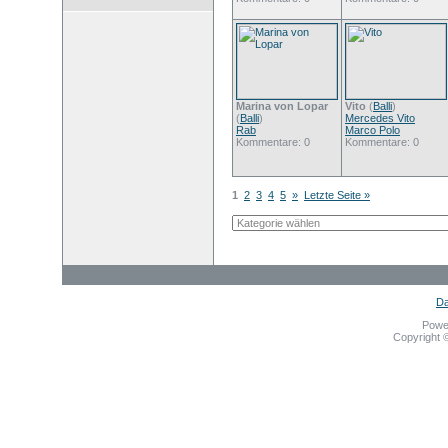
Marina von Lopar
Vito
(
Balli
)
(
Balli
)
Mercedes Vito
Rab
Marco Polo
Kommentare: 0
Kommentare: 0
1
2
3
4
5
»
Letzte Seite »
Da
Powe
Copyright