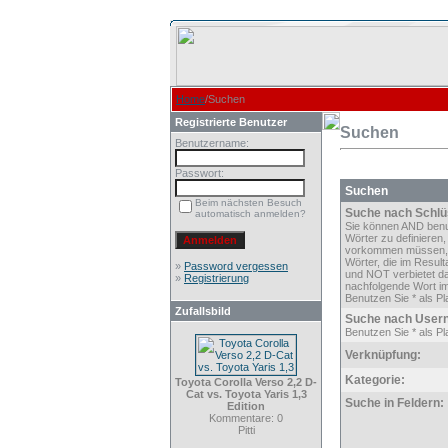
Home
/Suchen
Registrierte Benutzer
Suchen
Benutzername:
Passwort:
Suchen
Beim nächsten Besuch
Suche nach Schlü
automatisch anmelden?
Sie können AND ben
Wörter zu definieren,
vorkommen müssen,
Wörter, die im Result
»
Password vergessen
und NOT verbietet d
»
Registrierung
nachfolgende Wort im
Benutzen Sie * als Pla
Zufallsbild
Suche nach User
Benutzen Sie * als Pla
Verknüpfung:
Kategorie:
Toyota Corolla Verso 2,2 D-
Cat vs. Toyota Yaris 1,3
Suche in Feldern:
Edition
Kommentare: 0
Pitti