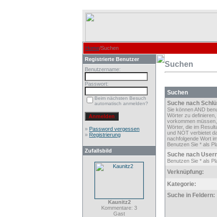
Home
/Suchen
Registrierte Benutzer
Suchen
Benutzername:
Passwort:
Suchen
Beim nächsten Besuch
Suche nach Schlü
automatisch anmelden?
Sie können AND ben
Wörter zu definieren,
vorkommen müssen,
Wörter, die im Result
»
Password vergessen
und NOT verbietet d
»
Registrierung
nachfolgende Wort im
Benutzen Sie * als Pla
Zufallsbild
Suche nach User
Benutzen Sie * als Pla
Verknüpfung:
Kategorie:
Suche in Feldern:
Kaunitz2
Kommentare: 3
Gast