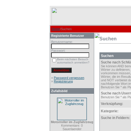
Home
/Suchen
Registrierte Benutzer
Suchen
Benutzername:
Passwort:
Suchen
Beim nächsten Besuch
Suche nach Schlü
automatisch anmelden?
Sie können AND ben
Wörter zu definieren,
vorkommen müssen,
Wörter, die im Result
»
Password vergessen
und NOT verbietet d
»
Registrierung
nachfolgende Wort im
Benutzen Sie * als Pla
Zufallsbild
Suche nach User
Benutzen Sie * als Pla
Verknüpfung:
Kategorie:
Suche in Feldern:
Motorroller im Zugfahrzeug
Kommentare: 0
Sauerlaender