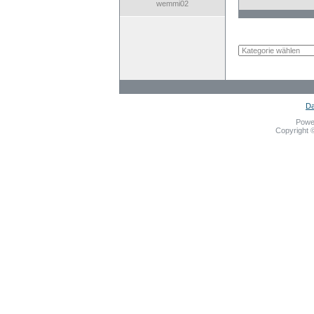
wemmi02
Da
Powe
Copyright