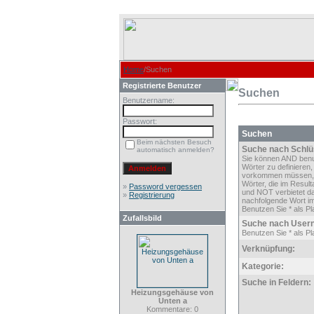
Home
/Suchen
Registrierte Benutzer
Suchen
Benutzername:
Passwort:
Suchen
Beim nächsten Besuch
Suche nach Schlü
automatisch anmelden?
Sie können AND ben
Wörter zu definieren,
vorkommen müssen,
Wörter, die im Result
»
Password vergessen
und NOT verbietet d
»
Registrierung
nachfolgende Wort im
Benutzen Sie * als Pla
Zufallsbild
Suche nach User
Benutzen Sie * als Pla
Verknüpfung:
Kategorie:
Suche in Feldern:
Heizungsgehäuse von
Unten a
Kommentare: 0