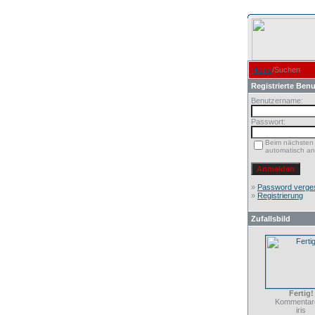
Home
/Suchen
Registrierte Benu
Benutzername:
Passwort:
Beim nächsten
automatisch a
»
Password verge
»
Registrierung
Zufallsbild
Fertig!
Kommentare
iris