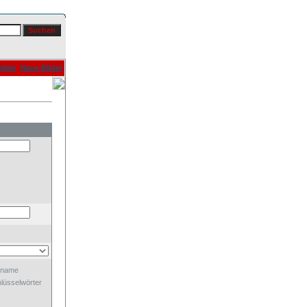
ilder
Neue Bilder
dname
lüsselwörter