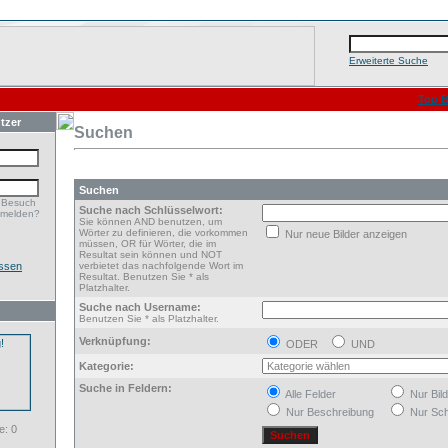
Erweiterte Suche
Top B
tzer
Suchen
Suchen
 Besuch
Suche nach Schlüsselwort:
nmelden?
Sie können AND benutzen, um
Wörter zu definieren, die vorkommen
Nur neue Bilder anzeigen
müssen, OR für Wörter, die im
Resultat sein können und NOT
ssen
verbietet das nachfolgende Wort im
Resultat. Benutzen Sie * als
Platzhalter.
Suche nach Username:
Benutzen Sie * als Platzhalter.
Verknüpfung:
ODER
UND
Kategorie:
Suche in Feldern:
Alle Felder
Nur Bil
Nur Beschreibung
Nur Sch
: 0