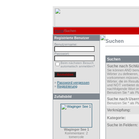
Home
/Suchen
Registrierte Benutzer
Suchen
Benutzername:
Passwort:
Suchen
Beim nächsten Besuch
Suche nach Schlü
automatisch anmelden?
Sie können AND ben
Wörter zu definieren,
vorkommen müssen,
Wörter, die im Result
»
Password vergessen
und NOT verbietet d
»
Registrierung
nachfolgende Wort im
Benutzen Sie * als Pla
Zufallsbild
Suche nach User
Benutzen Sie * als Pla
Verknüpfung:
Kategorie:
Suche in Feldern:
Waginger See 1
Kommentare: 2
tomercole