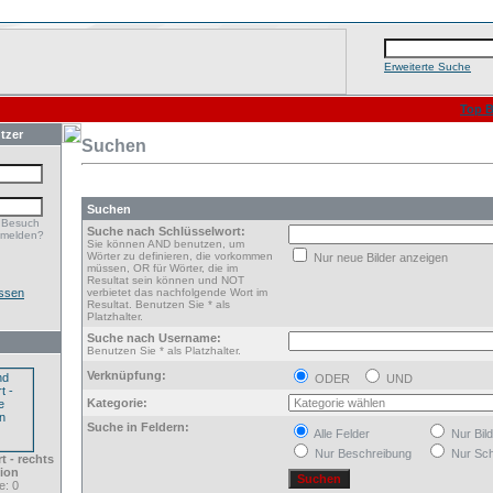
Erweiterte Suche
Top B
tzer
Suchen
Suchen
 Besuch
Suche nach Schlüsselwort:
nmelden?
Sie können AND benutzen, um
Wörter zu definieren, die vorkommen
Nur neue Bilder anzeigen
müssen, OR für Wörter, die im
Resultat sein können und NOT
ssen
verbietet das nachfolgende Wort im
Resultat. Benutzen Sie * als
Platzhalter.
Suche nach Username:
Benutzen Sie * als Platzhalter.
Verknüpfung:
ODER
UND
Kategorie:
Suche in Feldern:
Alle Felder
Nur Bil
Nur Beschreibung
Nur Sch
t - rechts
ion
: 0