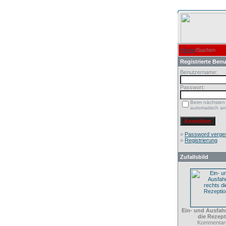
Home
/Suchen
Registrierte Benu
Benutzername:
Passwort:
Beim nächsten
automatisch a
»
Password verge
»
Registrierung
Zufallsbild
Ein- und Ausfahr
die Rezept
Kommentare