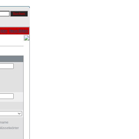
ilder
Neue Bilder
dname
lüsselwörter