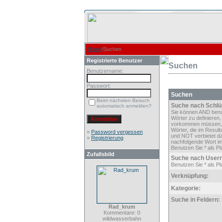
Home
/Suchen
Registrierte Benutzer
Suchen
Benutzername:
Passwort:
Suchen
Beim nächsten Besuch
Suche nach Schlü
automatisch anmelden?
Sie können AND ben
Wörter zu definieren,
vorkommen müssen,
Wörter, die im Result
»
Password vergessen
und NOT verbietet d
»
Registrierung
nachfolgende Wort im
Benutzen Sie * als Pla
Zufallsbild
Suche nach User
Benutzen Sie * als Pla
Verknüpfung:
Kategorie:
Suche in Feldern:
Rad_krum
Kommentare: 0
wildwasserbahn