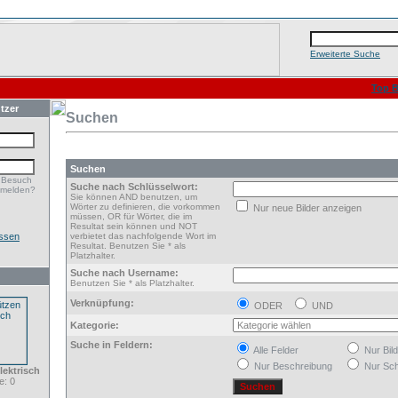
Erweiterte Suche
Top B
tzer
Suchen
Suchen
 Besuch
Suche nach Schlüsselwort:
nmelden?
Sie können AND benutzen, um
Wörter zu definieren, die vorkommen
Nur neue Bilder anzeigen
müssen, OR für Wörter, die im
Resultat sein können und NOT
ssen
verbietet das nachfolgende Wort im
Resultat. Benutzen Sie * als
Platzhalter.
Suche nach Username:
Benutzen Sie * als Platzhalter.
Verknüpfung:
ODER
UND
Kategorie:
Suche in Feldern:
Alle Felder
Nur Bil
Nur Beschreibung
Nur Sch
ektrisch
: 0