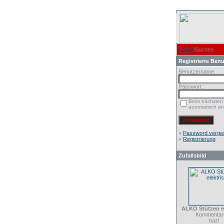
Home
/Suchen
Registrierte Benu
Benutzername:
Passwort:
Beim nächsten
automatisch a
»
Password verge
»
Registrierung
Zufallsbild
ALKO Stützen el
Kommentare
bazi