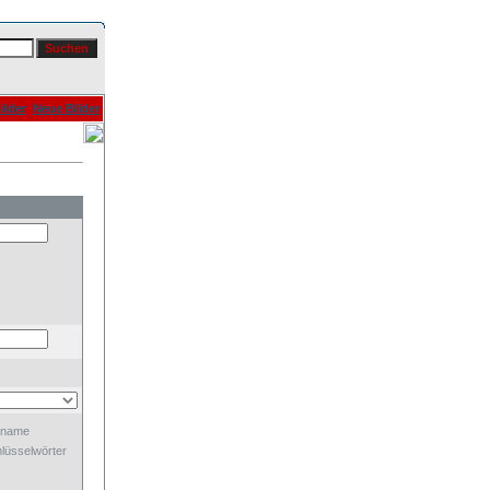
ilder
Neue Bilder
dname
lüsselwörter