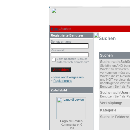
Home
/Suchen
Registrierte Benutzer
Suchen
Benutzername:
Passwort:
Suchen
Beim nächsten Besuch
Suche nach Schlü
automatisch anmelden?
Sie können AND ben
Wörter zu definieren,
vorkommen müssen,
Wörter, die im Result
»
Password vergessen
und NOT verbietet d
»
Registrierung
nachfolgende Wort im
Benutzen Sie * als Pla
Zufallsbild
Suche nach User
Benutzen Sie * als Pla
Verknüpfung:
Kategorie:
Suche in Feldern:
Lago di Levico
Kommentare: 0
Balli