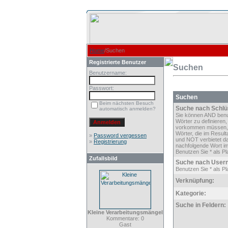
Home
/Suchen
Registrierte Benutzer
Suchen
Benutzername:
Passwort:
Suchen
Beim nächsten Besuch
Suche nach Schlü
automatisch anmelden?
Sie können AND ben
Wörter zu definieren,
vorkommen müssen,
Wörter, die im Result
»
Password vergessen
und NOT verbietet d
»
Registrierung
nachfolgende Wort im
Benutzen Sie * als Pla
Zufallsbild
Suche nach User
Benutzen Sie * als Pla
Verknüpfung:
Kategorie:
Suche in Feldern:
Kleine Verarbeitungsmängel
Kommentare: 0
Gast