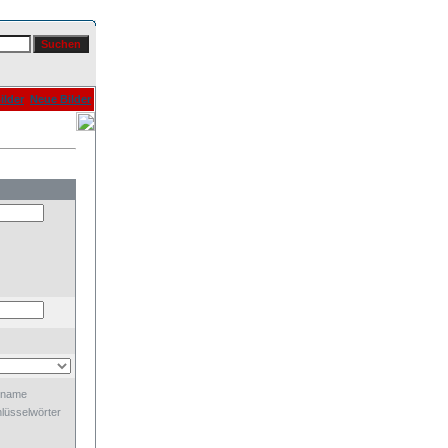
ilder
Neue Bilder
dname
lüsselwörter