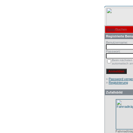
Home
/Suchen
Registrierte Benu
Benutzername:
Passwort:
Beim nächsten
automatisch a
»
Password verge
»
Registrierung
Zufallsbild
Fahrradträ