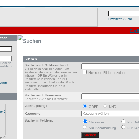
Erweiterte Suche
Top B
tzer
Suchen
Suchen
 Besuch
Suche nach Schlüsselwort:
nmelden?
Sie können AND benutzen, um
Wörter zu definieren, die vorkommen
Nur neue Bilder anzeigen
müssen, OR für Wörter, die im
Resultat sein können und NOT
ssen
verbietet das nachfolgende Wort im
Resultat. Benutzen Sie * als
Platzhalter.
Suche nach Username:
Benutzen Sie * als Platzhalter.
Verknüpfung:
ODER
UND
Kategorie:
Suche in Feldern:
Alle Felder
Nur Bil
Nur Beschreibung
Nur Sch
ger1