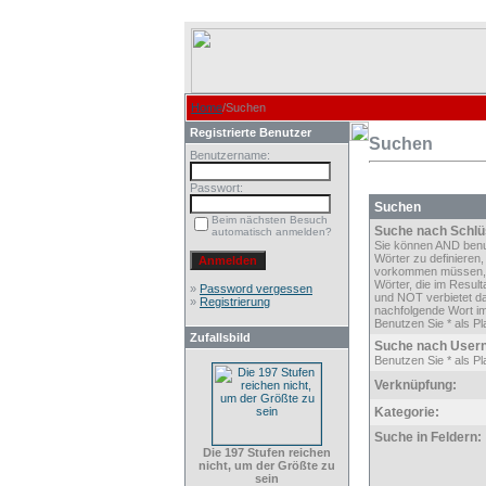
Home
/Suchen
Registrierte Benutzer
Suchen
Benutzername:
Passwort:
Suchen
Beim nächsten Besuch
Suche nach Schlü
automatisch anmelden?
Sie können AND ben
Wörter zu definieren,
vorkommen müssen,
Wörter, die im Result
»
Password vergessen
und NOT verbietet d
»
Registrierung
nachfolgende Wort im
Benutzen Sie * als Pla
Zufallsbild
Suche nach User
Benutzen Sie * als Pla
Verknüpfung:
Kategorie:
Suche in Feldern:
Die 197 Stufen reichen
nicht, um der Größte zu
sein