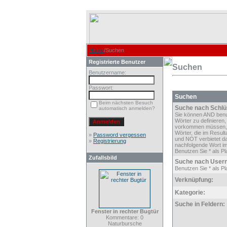
Home
/Suchen
Registrierte Benutzer
Suchen
Benutzername:
Passwort:
Suchen
Beim nächsten Besuch
Suche nach Schlü
automatisch anmelden?
Sie können AND ben
Wörter zu definieren,
vorkommen müssen,
Wörter, die im Result
»
Password vergessen
und NOT verbietet d
»
Registrierung
nachfolgende Wort im
Benutzen Sie * als Pla
Zufallsbild
Suche nach User
Benutzen Sie * als Pla
Verknüpfung:
Kategorie:
Suche in Feldern:
Fenster in rechter Bugtür
Kommentare: 0
Naturbursche