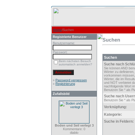
Home
/Suchen
Registrierte Benutzer
Suchen
Benutzername:
Passwort:
Suchen
Beim nächsten Besuch
Suche nach Schlü
automatisch anmelden?
Sie können AND ben
Wörter zu definieren,
vorkommen müssen,
Wörter, die im Result
»
Password vergessen
und NOT verbietet d
»
Registrierung
nachfolgende Wort im
Benutzen Sie * als Pla
Zufallsbild
Suche nach User
Benutzen Sie * als Pla
Verknüpfung:
Kategorie:
Suche in Feldern:
Boden und Seil verlegt 3
Kommentare: 0
diablo