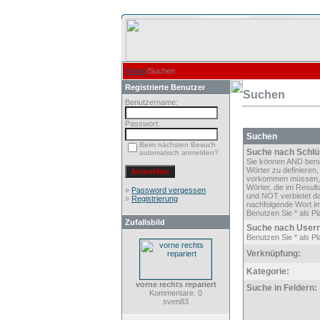
Home
/Suchen
Registrierte Benutzer
Suchen
Benutzername:
Passwort:
Suchen
Beim nächsten Besuch
Suche nach Schlü
automatisch anmelden?
Sie können AND ben
Wörter zu definieren,
vorkommen müssen,
Wörter, die im Result
»
Password vergessen
und NOT verbietet d
»
Registrierung
nachfolgende Wort im
Benutzen Sie * als Pla
Zufallsbild
Suche nach User
Benutzen Sie * als Pla
Verknüpfung:
Kategorie:
vorne rechts repariert
Suche in Feldern:
Kommentare: 0
sven83