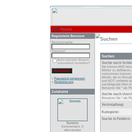
Home
/Suchen
Registrierte Benutzer
Suchen
Benutzername:
Passwort:
Suchen
Beim nächsten Besuch
Suche nach Schlü
automatisch anmelden?
Sie können AND ben
Wörter zu definieren,
vorkommen müssen,
Wörter, die im Result
»
Password vergessen
und NOT verbietet d
»
Registrierung
nachfolgende Wort im
Benutzen Sie * als Pla
Zufallsbild
Suche nach User
Benutzen Sie * als Pla
Verknüpfung:
Kategorie:
Suche in Feldern:
Sorento
Kommentare: 0
alterraeuber