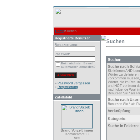
Home
/Suchen
Registrierte Benutzer
Suchen
Benutzername:
Passwort:
Suchen
Beim nächsten Besuch
Suche nach Schlü
automatisch anmelden?
Sie können AND ben
Wörter zu definieren,
vorkommen müssen,
Wörter, die im Result
»
Password vergessen
und NOT verbietet d
»
Registrierung
nachfolgende Wort im
Benutzen Sie * als Pla
Zufallsbild
Suche nach User
Benutzen Sie * als Pla
Verknüpfung:
Kategorie:
Suche in Feldern:
Brand Vorzelt innen
Kommentare: 0
Axel