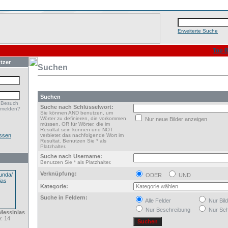
Erweiterte Suche
Top B
tzer
Suchen
Suchen
 Besuch
Suche nach Schlüsselwort:
nmelden?
Sie können AND benutzen, um
Wörter zu definieren, die vorkommen
Nur neue Bilder anzeigen
müssen, OR für Wörter, die im
Resultat sein können und NOT
ssen
verbietet das nachfolgende Wort im
Resultat. Benutzen Sie * als
Platzhalter.
Suche nach Username:
Benutzen Sie * als Platzhalter.
Verknüpfung:
ODER
UND
Kategorie:
Suche in Feldern:
Alle Felder
Nur Bil
Nur Beschreibung
Nur Sch
Messinias
: 14