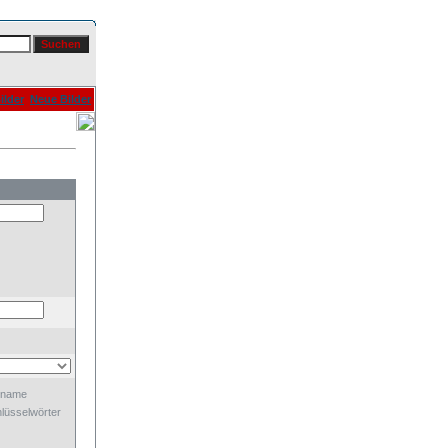
ilder
Neue Bilder
dname
lüsselwörter