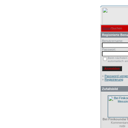
Home
/Suchen
Registrierte Benu
Benutzername:
Passwort:
Beim nächsten
automatisch a
»
Password verge
»
Registrierung
Zufallsbild
Bei Finikounda/ 
Kommentare
nobi