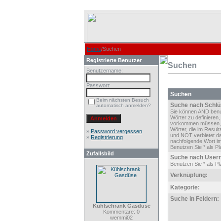
Home
/Suchen
Registrierte Benutzer
Suchen
Benutzername:
Passwort:
Suchen
Beim nächsten Besuch
Suche nach Schlü
automatisch anmelden?
Sie können AND ben
Wörter zu definieren,
vorkommen müssen,
Wörter, die im Result
»
Password vergessen
und NOT verbietet d
»
Registrierung
nachfolgende Wort im
Benutzen Sie * als Pla
Zufallsbild
Suche nach User
Benutzen Sie * als Pla
Verknüpfung:
Kategorie:
Suche in Feldern:
Kühlschrank Gasdüse
Kommentare: 0
wemmi02