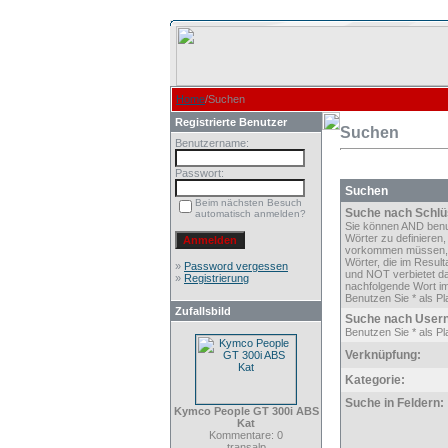
Home
/Suchen
Registrierte Benutzer
Suchen
Benutzername:
Passwort:
Suchen
Beim nächsten Besuch
Suche nach Schlü
automatisch anmelden?
Sie können AND ben
Wörter zu definieren,
vorkommen müssen,
Wörter, die im Result
»
Password vergessen
und NOT verbietet d
»
Registrierung
nachfolgende Wort im
Benutzen Sie * als Pla
Zufallsbild
Suche nach User
Benutzen Sie * als Pla
Verknüpfung:
Kategorie:
Suche in Feldern:
Kymco People GT 300i ABS
Kat
Kommentare: 0
transalp