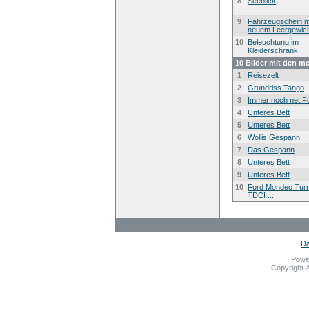
8
Seeblick
9
Fahrzeugschein m
neuem Leergewic
10
Beleuchtung im
Kleiderschrank
10 Bilder mit den m
1
Reisezelt
2
Grundriss Tango
3
Immer noch net F
4
Unteres Bett
5
Unteres Bett
6
Wollis Gespann
7
Das Gespann
8
Unteres Bett
9
Unteres Bett
10
Ford Mondeo Turn
TDCI ...
Da
Powe
Copyright