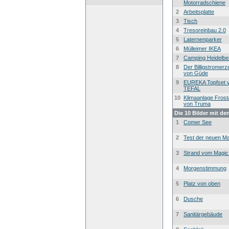
Motorradschiene
2
Arbeitsplatte
3
Tisch
4
Tresoreinbau 2.0
5
Laternenparker
6
Mülleimer IKEA
7
Camping Heidelbe
8
Der Billigstromer
von Güde
9
EUREKA Topfset 
TEFAL
10
Klimaanlage Frost
von Truma
Die 10 Bilder mit de
1
Comer See
2
Test der neuen Ma
3
Strand vom Magic
4
Morgenstimmung
5
Platz von oben
6
Dusche
7
Sanitärgebäude