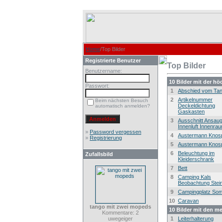
Home
/Top Bilder
Registrierte Benutzer
Top Bilder
Benutzername:
10 Bilder mit der h
Passwort:
1
Abschied vom Ta
2
Artikelnummer
Beim nächsten Besuch
Deckeldichtung
automatisch anmelden?
Gaskasten
3
Ausschnitt Ansau
Innenluft Innenra
»
Password vergessen
4
Austermann Knos
»
Registrierung
5
Austermann Knos
6
Beleuchtung im
Zufallsbild
Kleiderschrank
7
Bett
8
Camping Kals
Beobachtung Stei
9
Campingplatz So
10
Caravan
tango mit zwei mopeds
10 Bilder mit den m
Kommentare: 2
uwegeiger
1
Leiterhalterung