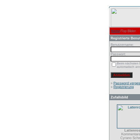
Home
/Top Bilder
Registrierte Benu
Benutzername:
Passwort:
Beim nächsten
automatisch an
»
Password verge
»
Registrierung
Zufallsbild
Lattenros
Kommentare
Cyrano Schw