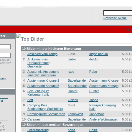
Erweiterte Suche
Top B
tzer
Top Bilder
10 Bilder mit der höchsten Bewertung
1
Abschied vom Tango
Gast
Ingrid und Jo
5.00
(1
2
Artikelnummer
diablo
diablo
5.00
(1
 Besuch
Deckeldichtung
melden?
Gaskasten
3
Ausschnitt Ansaugung
rabe
Rabe
5.00
(1
Innenluft Innenraum
ssen
4
Austermann Knospe 2
Sauerlaender
Austermann Knospe
5.00
(2
5
Austermann Knospe 5
Sauerlaender
Austermann Knospe
5.00
(1
6
Beleuchtung im
Hunter
Hunter
5.00
(1
Kleiderschrank
7
Bett
Gelenk
Tango
5.00
(1
8
Camping Kals
Gast
Naturparkcamping
5.00
(1
Beobachtung Steinböcke
Kals
9
Campingplatz Sommerach
TangoWolf
TangoWolf
5.00
(1
10
Caravan
Sauerlaender
Andere Wohnwagen
5.00
(1
t
10 Bilder mit den meisten Bewertungen
: 0
eiz
1
Leiterhalterung
heinz
Heinz
1.00
(2