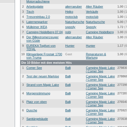
Motorradschiene
2
Arbeitsplatte
alterraeuber
Alter Räuber
1.00
(1
3
Tisch
Heiko
Verkäufe
1.00
(1
4
Tresoreinbau 2.0
motoclub
motoclub
1.00
(1
5
Laternenparker
Naturbursche
Naturbursche
5.00
(7
6
Mülleimer IKEA
speedy
Speedy
1.72
(7
7
Camping Heidelberg 07.04
nobi
Camping Heidelberg
1.00
(6
8
Der Billigstromerzeuger
alterraeuber
Alter Räuber
1.00
(6
von Güde
9
EUREKA Topfset von
Hunter
Hunter
1.17
(6
TEFAL
10
Klimaanlage Frostair 1700
Gast
Reparaturen &
1.00
(6
von Truma
Wartung
Die 10 Bilder mit den meisten Hits
1
Comer See
Balli
Camping Magic Lake
27983
/ Comer See
2
Test der neuen Markise
Balli
Camping Magic Lake
27886
/ Comer See
3
Strand vom Magic Lake
Balli
Camping Magic Lake
27729
/ Comer See
4
Morgenstimmung
Balli
Camping Magic Lake
27728
/ Comer See
5
Platz von oben
Balli
Camping Magic Lake
27654
/ Comer See
6
Dusche
Balli
Camping Magic Lake
27592
/ Comer See
7
Sanitärgebäude
Balli
Camping Magic Lake
27353
/ Comer See