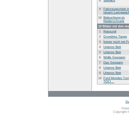
8
Seeblick
9
Fahrzeugschein m
neuem Leergewic
10
Beleuchtung im
Kleiderschrank
10 Bilder mit den m
1
Reisezelt
2
Grundriss Tango
3
Immer noch net F
4
Unteres Bett
5
Unteres Bett
6
Wollis Gespann
7
Das Gespann
8
Unteres Bett
9
Unteres Bett
10
Ford Mondeo Turn
TDCI ...
Da
Powe
Copyright