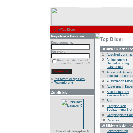
Home
/Top Bilder
Registrierte Benutzer
Top Bilder
Benutzername:
10 Bilder mit der h
Passwort:
1
Abschied vom Ta
2
Artikelnummer
Beim nächsten Besuch
Deckeldichtung
automatisch anmelden?
Gaskasten
3
Ausschnitt Ansau
Innenluft Innenra
»
Password vergessen
4
Austermann Knos
»
Registrierung
5
Austermann Knos
6
Beleuchtung im
Zufallsbild
Kleiderschrank
7
Bett
8
Camping Kals
Beobachtung Stei
9
Campingplatz So
10
Caravan
10 Bilder mit den m
1
Leiterhalterung
Einzelbett klappbar 5