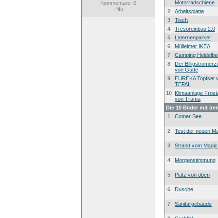
Motorradschiene
Kommentare: 0
Pitti
2
Arbeitsplatte
3
Tisch
4
Tresoreinbau 2.0
5
Laternenparker
6
Mülleimer IKEA
7
Camping Heidelbe
8
Der Billigstromer
von Güde
9
EUREKA Topfset 
TEFAL
10
Klimaanlage Frost
von Truma
Die 10 Bilder mit de
1
Comer See
2
Test der neuen Ma
3
Strand vom Magic
4
Morgenstimmung
5
Platz von oben
6
Dusche
7
Sanitärgebäude