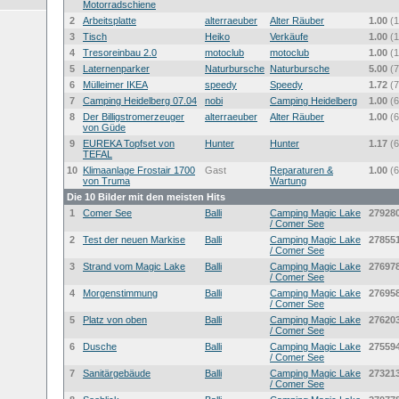
Motorradschiene
2
Arbeitsplatte
alterraeuber
Alter Räuber
1.00
(1
3
Tisch
Heiko
Verkäufe
1.00
(1
4
Tresoreinbau 2.0
motoclub
motoclub
1.00
(1
5
Laternenparker
Naturbursche
Naturbursche
5.00
(7
6
Mülleimer IKEA
speedy
Speedy
1.72
(7
7
Camping Heidelberg 07.04
nobi
Camping Heidelberg
1.00
(6
8
Der Billigstromerzeuger
alterraeuber
Alter Räuber
1.00
(6
von Güde
9
EUREKA Topfset von
Hunter
Hunter
1.17
(6
TEFAL
10
Klimaanlage Frostair 1700
Gast
Reparaturen &
1.00
(6
von Truma
Wartung
Die 10 Bilder mit den meisten Hits
1
Comer See
Balli
Camping Magic Lake
27928
/ Comer See
2
Test der neuen Markise
Balli
Camping Magic Lake
27855
/ Comer See
3
Strand vom Magic Lake
Balli
Camping Magic Lake
27697
/ Comer See
4
Morgenstimmung
Balli
Camping Magic Lake
27695
/ Comer See
5
Platz von oben
Balli
Camping Magic Lake
27620
/ Comer See
6
Dusche
Balli
Camping Magic Lake
27559
/ Comer See
7
Sanitärgebäude
Balli
Camping Magic Lake
27321
/ Comer See