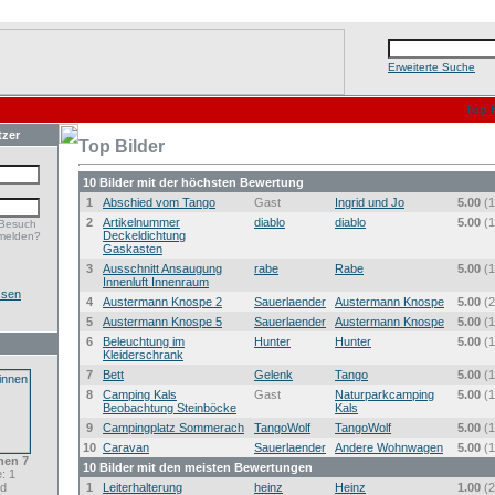
Erweiterte Suche
Top B
tzer
Top Bilder
10 Bilder mit der höchsten Bewertung
1
Abschied vom Tango
Gast
Ingrid und Jo
5.00
(1
2
Artikelnummer
diablo
diablo
5.00
(1
 Besuch
Deckeldichtung
melden?
Gaskasten
3
Ausschnitt Ansaugung
rabe
Rabe
5.00
(1
Innenluft Innenraum
ssen
4
Austermann Knospe 2
Sauerlaender
Austermann Knospe
5.00
(2
5
Austermann Knospe 5
Sauerlaender
Austermann Knospe
5.00
(1
6
Beleuchtung im
Hunter
Hunter
5.00
(1
Kleiderschrank
7
Bett
Gelenk
Tango
5.00
(1
8
Camping Kals
Gast
Naturparkcamping
5.00
(1
Beobachtung Steinböcke
Kals
9
Campingplatz Sommerach
TangoWolf
TangoWolf
5.00
(1
10
Caravan
Sauerlaender
Andere Wohnwagen
5.00
(1
nnen 7
10 Bilder mit den meisten Bewertungen
: 1
ld
1
Leiterhalterung
heinz
Heinz
1.00
(2