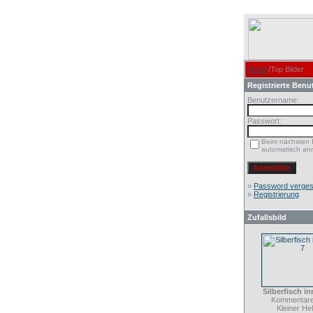
Home
/Top Bilder
Registrierte Benu
Benutzername:
Passwort:
Beim nächsten
automatisch an
»
Password verge
»
Registrierung
Zufallsbild
Silberfisch i
Kommentare
Kleiner He