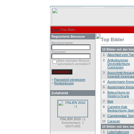
Home
/Top Bilder
Registrierte Benutzer
Top Bilder
Benutzername:
10 Bilder mit der h
Passwort:
1
Abschied vom Ta
2
Artikelnummer
Beim nächsten Besuch
Deckeldichtung
automatisch anmelden?
Gaskasten
3
Ausschnitt Ansau
Innenluft Innenra
»
Password vergessen
4
Austermann Knos
»
Registrierung
5
Austermann Knos
6
Beleuchtung im
Zufallsbild
Kleiderschrank
7
Bett
8
Camping Kals
Beobachtung Stei
9
Campingplatz So
ITALIEN 2010 :-)
10
Caravan
Kommentare: 1
VENTURE
10 Bilder mit den m
1
Leiterhalterung