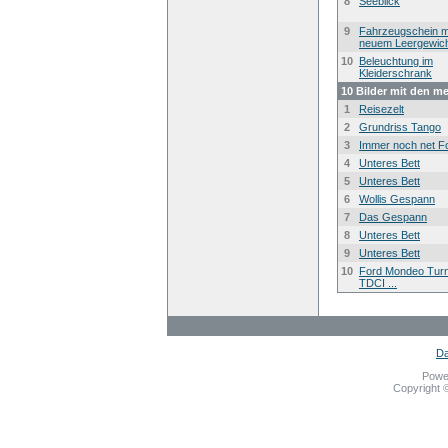
8
Seeblick
9
Fahrzeugschein m
neuem Leergewic
10
Beleuchtung im
Kleiderschrank
10 Bilder mit den m
1
Reisezelt
2
Grundriss Tango
3
Immer noch net F
4
Unteres Bett
5
Unteres Bett
6
Wollis Gespann
7
Das Gespann
8
Unteres Bett
9
Unteres Bett
10
Ford Mondeo Turn
TDCI ...
Da
Powe
Copyright