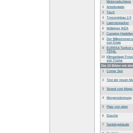
Motorradschiene
2
Arbeitsplatte
3
Tisch
4
Tresoreinbau 2.0
5
Laternenparker
6
Mülleimer IKEA
7
Camping Heidelbe
8
Der Billigstromer
von Güde
9
EUREKA Topfset 
TEFAL
10
Klimaanlage Frost
von Truma
Die 10 Bilder mit de
1
Comer See
2
Test der neuen Ma
3
Strand vom Magic
4
Morgenstimmung
5
Platz von oben
6
Dusche
7
Sanitärgebäude