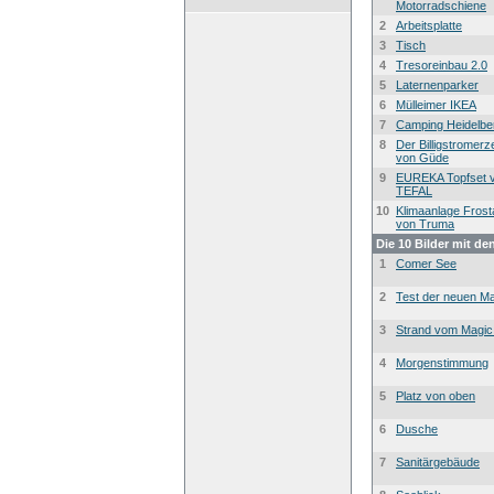
Motorradschiene
2
Arbeitsplatte
3
Tisch
4
Tresoreinbau 2.0
5
Laternenparker
6
Mülleimer IKEA
7
Camping Heidelbe
8
Der Billigstromer
von Güde
9
EUREKA Topfset 
TEFAL
10
Klimaanlage Frost
von Truma
Die 10 Bilder mit de
1
Comer See
2
Test der neuen Ma
3
Strand vom Magic
4
Morgenstimmung
5
Platz von oben
6
Dusche
7
Sanitärgebäude