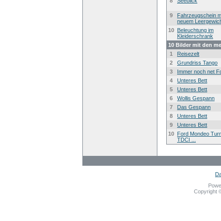
8
Seeblick
9
Fahrzeugschein m
neuem Leergewic
10
Beleuchtung im
Kleiderschrank
10 Bilder mit den m
1
Reisezelt
2
Grundriss Tango
3
Immer noch net F
4
Unteres Bett
5
Unteres Bett
6
Wollis Gespann
7
Das Gespann
8
Unteres Bett
9
Unteres Bett
10
Ford Mondeo Turn
TDCI ...
Da
Powe
Copyright