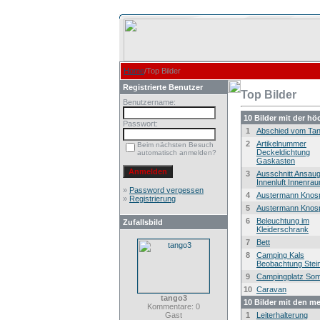
Home
/Top Bilder
Registrierte Benutzer
Top Bilder
Benutzername:
10 Bilder mit der h
Passwort:
1
Abschied vom Ta
2
Artikelnummer
Beim nächsten Besuch
Deckeldichtung
automatisch anmelden?
Gaskasten
3
Ausschnitt Ansau
Innenluft Innenra
»
Password vergessen
4
Austermann Knos
»
Registrierung
5
Austermann Knos
6
Beleuchtung im
Zufallsbild
Kleiderschrank
7
Bett
8
Camping Kals
Beobachtung Stei
9
Campingplatz So
10
Caravan
tango3
10 Bilder mit den m
Kommentare: 0
Gast
1
Leiterhalterung