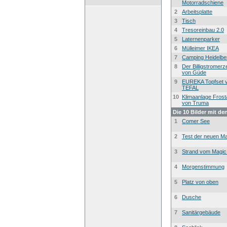
Motorradschiene
2
Arbeitsplatte
3
Tisch
4
Tresoreinbau 2.0
5
Laternenparker
6
Mülleimer IKEA
7
Camping Heidelbe
8
Der Billigstromer
von Güde
9
EUREKA Topfset 
TEFAL
10
Klimaanlage Frost
von Truma
Die 10 Bilder mit de
1
Comer See
2
Test der neuen Ma
3
Strand vom Magic
4
Morgenstimmung
5
Platz von oben
6
Dusche
7
Sanitärgebäude