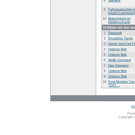
8
Seeblick
9
Fahrzeugschein m
neuem Leergewic
10
Beleuchtung im
Kleiderschrank
10 Bilder mit den m
1
Reisezelt
2
Grundriss Tango
3
Immer noch net F
4
Unteres Bett
5
Unteres Bett
6
Wollis Gespann
7
Das Gespann
8
Unteres Bett
9
Unteres Bett
10
Ford Mondeo Turn
TDCI ...
Da
Powe
Copyright