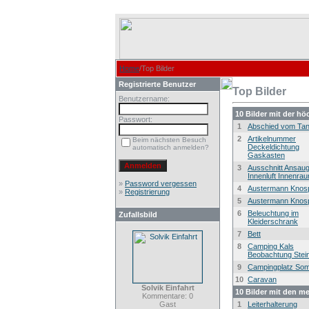
Home
/Top Bilder
Registrierte Benutzer
Top Bilder
Benutzername:
10 Bilder mit der h
Passwort:
1
Abschied vom Ta
2
Artikelnummer
Beim nächsten Besuch
Deckeldichtung
automatisch anmelden?
Gaskasten
3
Ausschnitt Ansau
Innenluft Innenra
»
Password vergessen
4
Austermann Knos
»
Registrierung
5
Austermann Knos
6
Beleuchtung im
Zufallsbild
Kleiderschrank
7
Bett
8
Camping Kals
Beobachtung Stei
9
Campingplatz So
10
Caravan
Solvik Einfahrt
10 Bilder mit den m
Kommentare: 0
Gast
1
Leiterhalterung