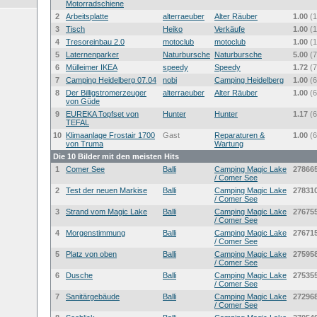
Motorradschiene
2
Arbeitsplatte
alterraeuber
Alter Räuber
1.00
(1
3
Tisch
Heiko
Verkäufe
1.00
(1
4
Tresoreinbau 2.0
motoclub
motoclub
1.00
(1
5
Laternenparker
Naturbursche
Naturbursche
5.00
(7
6
Mülleimer IKEA
speedy
Speedy
1.72
(7
7
Camping Heidelberg 07.04
nobi
Camping Heidelberg
1.00
(6
8
Der Billigstromerzeuger
alterraeuber
Alter Räuber
1.00
(6
von Güde
9
EUREKA Topfset von
Hunter
Hunter
1.17
(6
TEFAL
10
Klimaanlage Frostair 1700
Gast
Reparaturen &
1.00
(6
von Truma
Wartung
Die 10 Bilder mit den meisten Hits
1
Comer See
Balli
Camping Magic Lake
27866
/ Comer See
2
Test der neuen Markise
Balli
Camping Magic Lake
27831
/ Comer See
3
Strand vom Magic Lake
Balli
Camping Magic Lake
27675
/ Comer See
4
Morgenstimmung
Balli
Camping Magic Lake
27671
/ Comer See
5
Platz von oben
Balli
Camping Magic Lake
27595
/ Comer See
6
Dusche
Balli
Camping Magic Lake
27535
/ Comer See
7
Sanitärgebäude
Balli
Camping Magic Lake
27296
/ Comer See