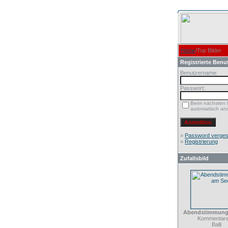
Home
/Top Bilder
Registrierte Benu
Benutzername:
Passwort:
Beim nächsten
automatisch an
»
Password verge
»
Registrierung
Zufallsbild
Abendstimmung
Kommentare
Balli