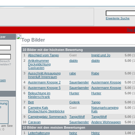
Erweiterte Suche
Top B
tzer
Top Bilder
10 Bilder mit der höchsten Bewertung
1
Abschied vom Tango
Gast
Ingrid und Jo
5.00
(1
2
Artikelnummer
diablo
diablo
5.00
(1
 Besuch
Deckeldichtung
melden?
Gaskasten
3
Ausschnitt Ansaugung
rabe
Rabe
5.00
(1
Innenluft Innenraum
ssen
4
Austermann Knospe 2
Sauerlaender
Austermann Knospe
5.00
(2
5
Austermann Knospe 5
Sauerlaender
Austermann Knospe
5.00
(1
6
Beleuchtung im
Hunter
Hunter
5.00
(1
Kleiderschrank
7
Bett
Gelenk
Tango
5.00
(1
8
Camping Kals
Gast
Naturparkcamping
5.00
(1
Beobachtung Steinböcke
Kals
9
Campingplatz Sommerach
TangoWolf
TangoWolf
5.00
(1
10
Caravan
Sauerlaender
Andere Wohnwagen
5.00
(1
 am See
10 Bilder mit den meisten Bewertungen
: 0
1
Leiterhalterung
heinz
Heinz
1.00
(2