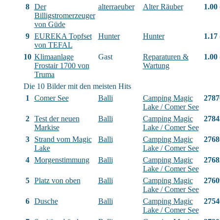
8
Der
alterraeuber
Alter Räuber
1.00
Billigstromerzeuger
von Güde
9
EUREKA Topfset
Hunter
Hunter
1.17
von TEFAL
10
Klimaanlage
Gast
Reparaturen &
1.00
Frostair 1700 von
Wartung
Truma
Die 10 Bilder mit den meisten Hits
1
Comer See
Balli
Camping Magic
2787
Lake / Comer See
2
Test der neuen
Balli
Camping Magic
2784
Markise
Lake / Comer See
3
Strand vom Magic
Balli
Camping Magic
2768
Lake
Lake / Comer See
4
Morgenstimmung
Balli
Camping Magic
2768
Lake / Comer See
5
Platz von oben
Balli
Camping Magic
2760
Lake / Comer See
6
Dusche
Balli
Camping Magic
2754
Lake / Comer See