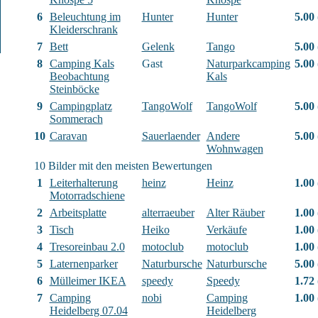
6
Beleuchtung im
Hunter
Hunter
5.00
Kleiderschrank
7
Bett
Gelenk
Tango
5.00
8
Camping Kals
Gast
Naturparkcamping
5.00
Beobachtung
Kals
Steinböcke
9
Campingplatz
TangoWolf
TangoWolf
5.00
Sommerach
10
Caravan
Sauerlaender
Andere
5.00
Wohnwagen
10 Bilder mit den meisten Bewertungen
1
Leiterhalterung
heinz
Heinz
1.00
Motorradschiene
2
Arbeitsplatte
alterraeuber
Alter Räuber
1.00
3
Tisch
Heiko
Verkäufe
1.00
4
Tresoreinbau 2.0
motoclub
motoclub
1.00
5
Laternenparker
Naturbursche
Naturbursche
5.00
6
Mülleimer IKEA
speedy
Speedy
1.72
7
Camping
nobi
Camping
1.00
Heidelberg 07.04
Heidelberg