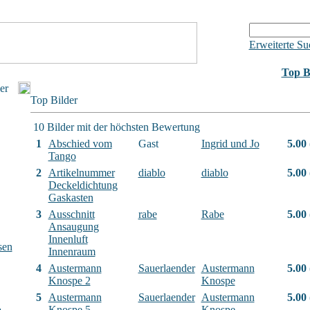
Erweiterte Su
Top B
er
Top Bilder
10 Bilder mit der höchsten Bewertung
1
Abschied vom
Gast
Ingrid und Jo
5.00
Tango
2
Artikelnummer
diablo
diablo
5.00
Deckeldichtung
Gaskasten
3
Ausschnitt
rabe
Rabe
5.00
Ansaugung
Innenluft
sen
Innenraum
4
Austermann
Sauerlaender
Austermann
5.00
Knospe 2
Knospe
5
Austermann
Sauerlaender
Austermann
5.00
Knospe 5
Knospe