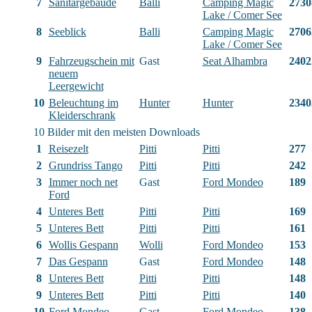
7
Sanitärgebäude
Balli
Camping Magic
2730
Lake / Comer See
8
Seeblick
Balli
Camping Magic
2706
Lake / Comer See
9
Fahrzeugschein mit
Gast
Seat Alhambra
2402
neuem
Leergewicht
10
Beleuchtung im
Hunter
Hunter
2340
Kleiderschrank
10 Bilder mit den meisten Downloads
1
Reisezelt
Pitti
Pitti
277
2
Grundriss Tango
Pitti
Pitti
242
3
Immer noch net
Gast
Ford Mondeo
189
Ford
4
Unteres Bett
Pitti
Pitti
169
5
Unteres Bett
Pitti
Pitti
161
6
Wollis Gespann
Wolli
Ford Mondeo
153
7
Das Gespann
Gast
Ford Mondeo
148
8
Unteres Bett
Pitti
Pitti
148
9
Unteres Bett
Pitti
Pitti
140
10
Ford Mondeo
Gast
Ford Mondeo
138