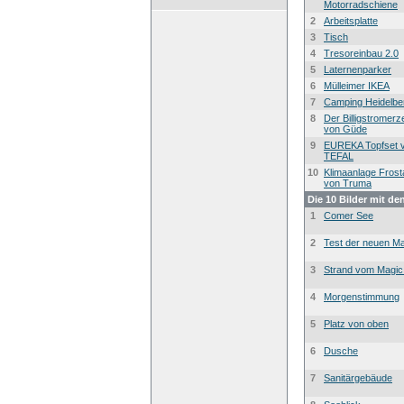
Motorradschiene
2
Arbeitsplatte
3
Tisch
4
Tresoreinbau 2.0
5
Laternenparker
6
Mülleimer IKEA
7
Camping Heidelbe
8
Der Billigstromer
von Güde
9
EUREKA Topfset 
TEFAL
10
Klimaanlage Frost
von Truma
Die 10 Bilder mit de
1
Comer See
2
Test der neuen Ma
3
Strand vom Magic
4
Morgenstimmung
5
Platz von oben
6
Dusche
7
Sanitärgebäude