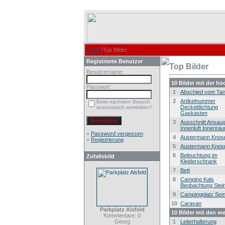
Home
/Top Bilder
Registrierte Benutzer
Top Bilder
Benutzername:
10 Bilder mit der h
Passwort:
1
Abschied vom Ta
2
Artikelnummer
Beim nächsten Besuch
Deckeldichtung
automatisch anmelden?
Gaskasten
3
Ausschnitt Ansau
Innenluft Innenra
»
Password vergessen
4
Austermann Knos
»
Registrierung
5
Austermann Knos
6
Beleuchtung im
Zufallsbild
Kleiderschrank
7
Bett
8
Camping Kals
Beobachtung Stei
9
Campingplatz So
10
Caravan
Parkplatz Alsfeld
10 Bilder mit den m
Kommentare: 0
Georg
1
Leiterhalterung