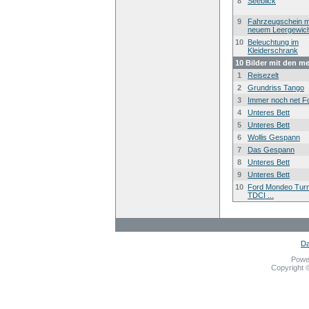
8
Seeblick
9
Fahrzeugschein m
neuem Leergewic
10
Beleuchtung im
Kleiderschrank
10 Bilder mit den m
1
Reisezelt
2
Grundriss Tango
3
Immer noch net F
4
Unteres Bett
5
Unteres Bett
6
Wollis Gespann
7
Das Gespann
8
Unteres Bett
9
Unteres Bett
10
Ford Mondeo Turn
TDCI ...
Da
Powe
Copyright